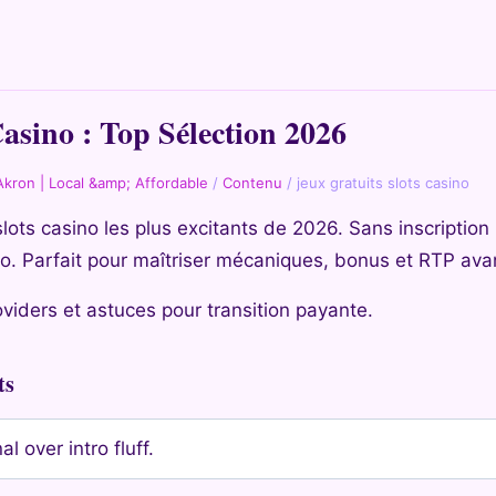
Casino : Top Sélection 2026
Akron | Local &amp; Affordable
/
Contenu
/
jeux gratuits slots casino
lots casino les plus excitants de 2026. Sans inscription 
 Parfait pour maîtriser mécaniques, bonus et RTP avant
viders et astuces pour transition payante.
ts
al over intro fluff.