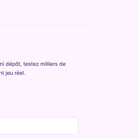
ni dépôt, testez milliers de
 jeu réel.