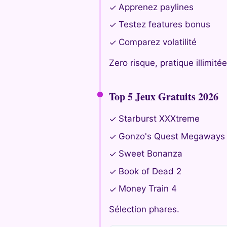
Apprenez paylines
✓
Testez features bonus
✓
Comparez volatilité
✓
Zero risque, pratique illimitée
Top 5 Jeux Gratuits 2026
Starburst XXXtreme
✓
Gonzo's Quest Megaways
✓
Sweet Bonanza
✓
Book of Dead 2
✓
Money Train 4
✓
Sélection phares.