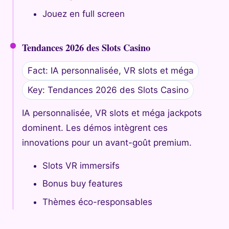
Jouez en full screen
Tendances 2026 des Slots Casino
Fact: IA personnalisée, VR slots et méga
Key: Tendances 2026 des Slots Casino
IA personnalisée, VR slots et méga jackpots
dominent. Les démos intègrent ces
innovations pour un avant-goût premium.
Slots VR immersifs
Bonus buy features
Thèmes éco-responsables