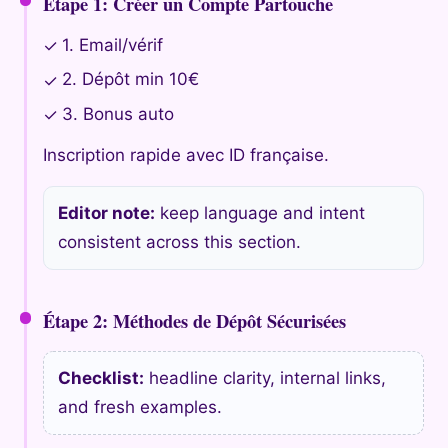
Étape 1: Créer un Compte Partouche
1. Email/vérif
✓
2. Dépôt min 10€
✓
3. Bonus auto
✓
Inscription rapide avec ID française.
Editor note:
keep language and intent
consistent across this section.
Étape 2: Méthodes de Dépôt Sécurisées
Checklist:
headline clarity, internal links,
and fresh examples.