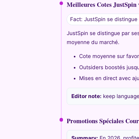
Meilleures Cotes JustSpin
Fact: JustSpin se distingue
JustSpin se distingue par se
moyenne du marché.
Cote moyenne sur favori
Outsiders boostés jusq
Mises en direct avec a
Editor note:
keep language 
Promotions Spéciales Cour
Summary:
En 2026, profit