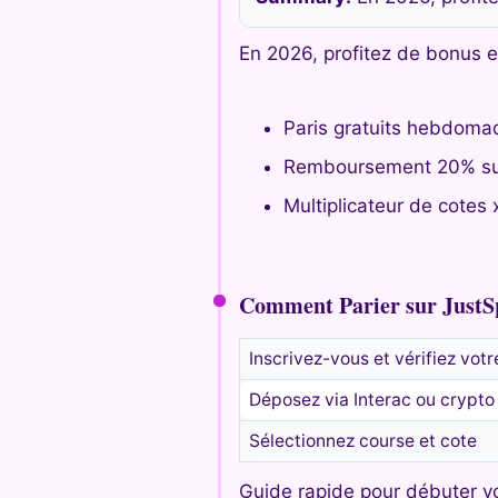
En 2026, profitez de bonus e
Paris gratuits hebdoma
Remboursement 20% su
Multiplicateur de cotes
Comment Parier sur JustS
Inscrivez-vous et vérifiez vot
Déposez via Interac ou crypto
Sélectionnez course et cote
Guide rapide pour débuter vo