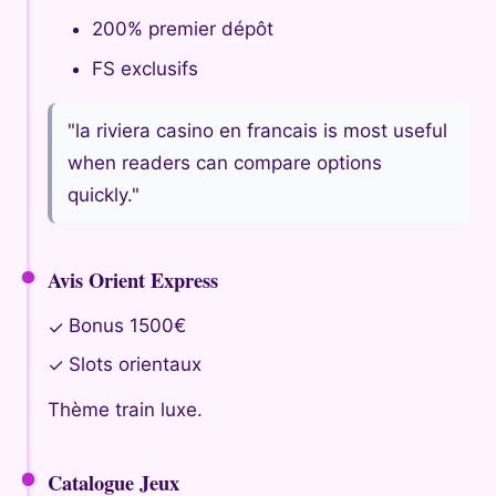
200% premier dépôt
FS exclusifs
"la riviera casino en francais is most useful
when readers can compare options
quickly."
Avis Orient Express
Bonus 1500€
✓
Slots orientaux
✓
Thème train luxe.
Catalogue Jeux