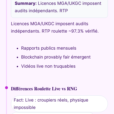
Summary:
Licences MGA/UKGC imposent
audits indépendants. RTP
Licences MGA/UKGC imposent audits
indépendants. RTP roulette ~97.3% vérifié.
Rapports publics mensuels
Blockchain provably fair émergent
Vidéos live non truquables
Différences Roulette Live vs RNG
Fact: Live : croupiers réels, physique
impossible