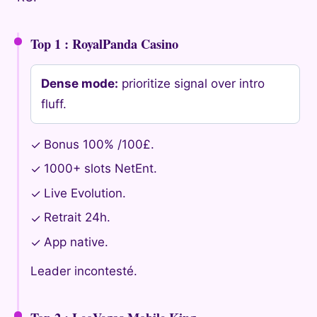
Top 1 : RoyalPanda Casino
Dense mode:
prioritize signal over intro
fluff.
Bonus 100% /100£.
✓
1000+ slots NetEnt.
✓
Live Evolution.
✓
Retrait 24h.
✓
App native.
✓
Leader incontesté.