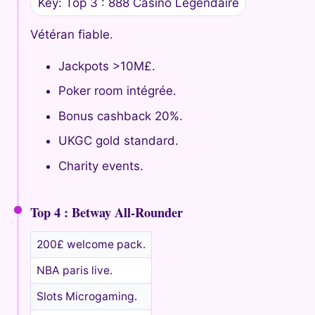
Key: Top 3 : 888 Casino Légendaire
Vétéran fiable.
Jackpots >10M£.
Poker room intégrée.
Bonus cashback 20%.
UKGC gold standard.
Charity events.
Top 4 : Betway All-Rounder
200£ welcome pack.
NBA paris live.
Slots Microgaming.