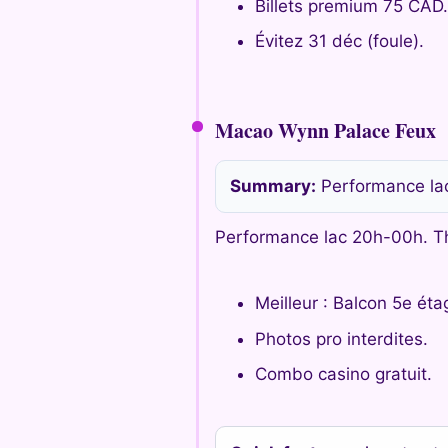
Billets premium 75 CAD.
Évitez 31 déc (foule).
Macao Wynn Palace Feux
Summary:
Performance la
Performance lac 20h-00h. Th
Meilleur : Balcon 5e éta
Photos pro interdites.
Combo casino gratuit.