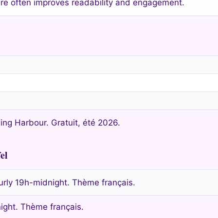
ure often improves readability and engagement.
ing Harbour. Gratuit, été 2026.
el
urly 19h-midnight. Thème français.
night. Thème français.