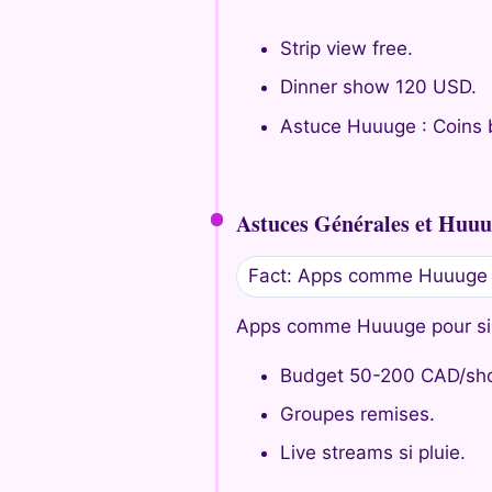
Strip view free.
Dinner show 120 USD.
Astuce Huuuge : Coins 
Astuces Générales et Huuu
Fact: Apps comme Huuuge p
Apps comme Huuuge pour simu
Budget 50-200 CAD/sh
Groupes remises.
Live streams si pluie.