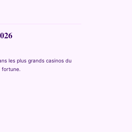
2026
ans les plus grands casinos du
 fortune.