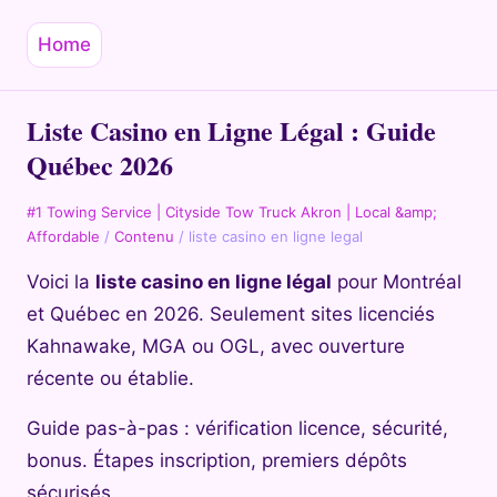
Home
Liste Casino en Ligne Légal : Guide
Québec 2026
#1 Towing Service | Cityside Tow Truck Akron | Local &amp;
Affordable
/
Contenu
/
liste casino en ligne legal
Voici la
liste casino en ligne légal
pour Montréal
et Québec en 2026. Seulement sites licenciés
Kahnawake, MGA ou OGL, avec ouverture
récente ou établie.
Guide pas-à-pas : vérification licence, sécurité,
bonus. Étapes inscription, premiers dépôts
sécurisés.