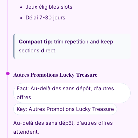
Jeux éligibles slots
Délai 7-30 jours
Compact tip:
trim repetition and keep
sections direct.
Autres Promotions Lucky Treasure
Fact: Au-delà des sans dépôt, d'autres
offres
Key: Autres Promotions Lucky Treasure
Au-delà des sans dépôt, d'autres offres
attendent.