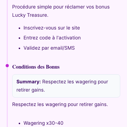
Procédure simple pour réclamer vos bonus
Lucky Treasure.
Inscrivez-vous sur le site
Entrez code à l'activation
Validez par email/SMS
Conditions des Bonus
Summary:
Respectez les wagering pour
retirer gains.
Respectez les wagering pour retirer gains.
Wagering x30-40