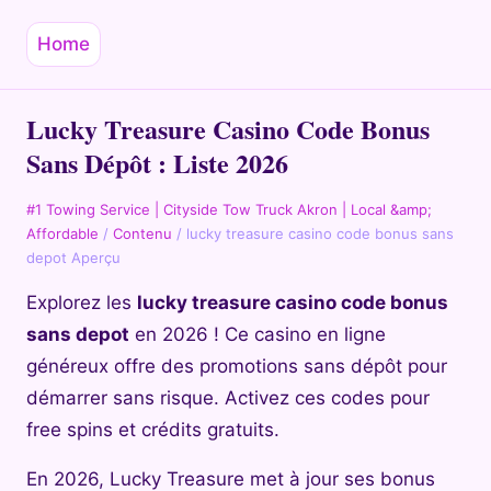
Home
Lucky Treasure Casino Code Bonus
Sans Dépôt : Liste 2026
#1 Towing Service | Cityside Tow Truck Akron | Local &amp;
Affordable
/
Contenu
/
lucky treasure casino code bonus sans
depot Aperçu
Explorez les
lucky treasure casino code bonus
sans depot
en 2026 ! Ce casino en ligne
généreux offre des promotions sans dépôt pour
démarrer sans risque. Activez ces codes pour
free spins et crédits gratuits.
En 2026, Lucky Treasure met à jour ses bonus