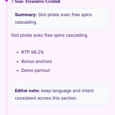
7 Seas Treasures Gratuit
Summary:
Slot pirate avec free spins
cascading.
Slot pirate avec free spins cascading.
RTP 96.2%
Bonus anchors
Demo partout
Editor note:
keep language and intent
consistent across this section.