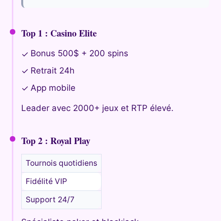
Top 1 : Casino Elite
Bonus 500$ + 200 spins
✓
Retrait 24h
✓
App mobile
✓
Leader avec 2000+ jeux et RTP élevé.
Top 2 : Royal Play
Tournois quotidiens
Fidélité VIP
Support 24/7