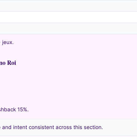
 jeux.
ino Roi
ashback 15%.
and intent consistent across this section.