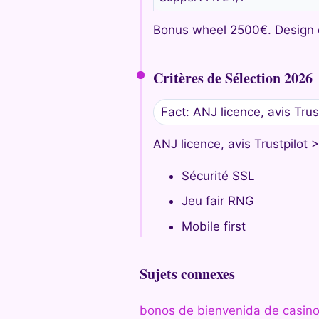
Bonus wheel 2500€. Design 
Critères de Sélection 2026
Fact: ANJ licence, avis Trus
ANJ licence, avis Trustpilot >
Sécurité SSL
Jeu fair RNG
Mobile first
Sujets connexes
bonos de bienvenida de casin