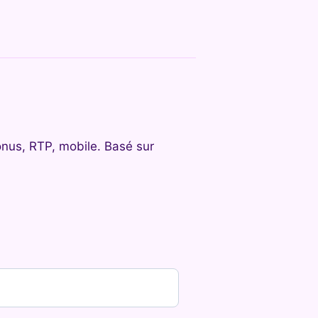
onus, RTP, mobile. Basé sur