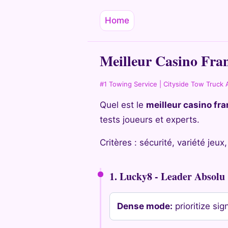
Home
Meilleur Casino Fran
#1 Towing Service | Cityside Tow Truck 
Quel est le
meilleur casino fra
tests joueurs et experts.
Critères : sécurité, variété jeux
1. Lucky8 - Leader Absolu
Dense mode:
prioritize sign