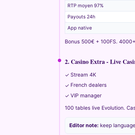
RTP moyen 97%
Payouts 24h
App native
Bonus 500€ + 100FS. 4000+
2. Casino Extra - Live Cas
Stream 4K
✓
French dealers
✓
VIP manager
✓
100 tables live Evolution. C
Editor note:
keep language 