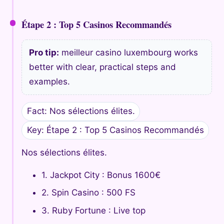
Étape 2 : Top 5 Casinos Recommandés
Pro tip:
meilleur casino luxembourg works
better with clear, practical steps and
examples.
Fact: Nos sélections élites.
Key: Étape 2 : Top 5 Casinos Recommandés
Nos sélections élites.
1. Jackpot City : Bonus 1600€
2. Spin Casino : 500 FS
3. Ruby Fortune : Live top