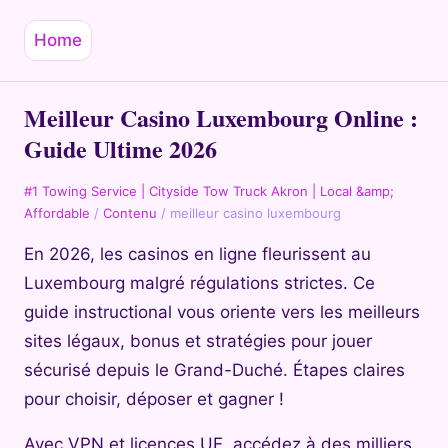
Home
Meilleur Casino Luxembourg Online :
Guide Ultime 2026
#1 Towing Service | Cityside Tow Truck Akron | Local &amp;
Affordable
/
Contenu
/
meilleur casino luxembourg
En 2026, les casinos en ligne fleurissent au
Luxembourg malgré régulations strictes. Ce
guide instructional vous oriente vers les meilleurs
sites légaux, bonus et stratégies pour jouer
sécurisé depuis le Grand-Duché. Étapes claires
pour choisir, déposer et gagner !
Avec VPN et licences UE, accédez à des milliers