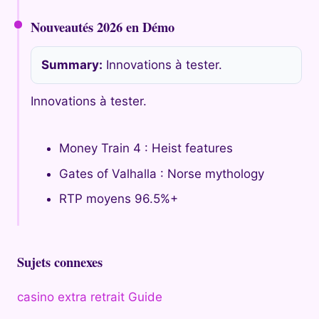
Nouveautés 2026 en Démo
Summary:
Innovations à tester.
Innovations à tester.
Money Train 4 : Heist features
Gates of Valhalla : Norse mythology
RTP moyens 96.5%+
Sujets connexes
casino extra retrait Guide