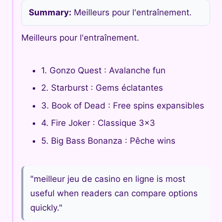
Summary:
Meilleurs pour l'entraînement.
Meilleurs pour l'entraînement.
1. Gonzo Quest : Avalanche fun
2. Starburst : Gems éclatantes
3. Book of Dead : Free spins expansibles
4. Fire Joker : Classique 3x3
5. Big Bass Bonanza : Pêche wins
"meilleur jeu de casino en ligne is most
useful when readers can compare options
quickly."