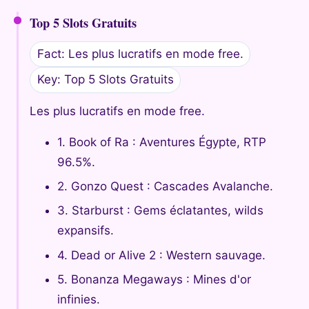
Top 5 Slots Gratuits
Fact: Les plus lucratifs en mode free.
Key: Top 5 Slots Gratuits
Les plus lucratifs en mode free.
1. Book of Ra : Aventures Égypte, RTP
96.5%.
2. Gonzo Quest : Cascades Avalanche.
3. Starburst : Gems éclatantes, wilds
expansifs.
4. Dead or Alive 2 : Western sauvage.
5. Bonanza Megaways : Mines d'or
infinies.