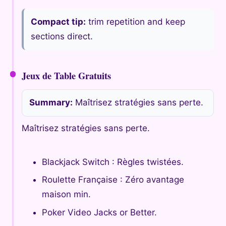
Compact tip:
trim repetition and keep
sections direct.
Jeux de Table Gratuits
Summary:
Maîtrisez stratégies sans perte.
Maîtrisez stratégies sans perte.
Blackjack Switch : Règles twistées.
Roulette Française : Zéro avantage
maison min.
Poker Video Jacks or Better.