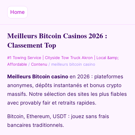
Home
Meilleurs Bitcoin Casinos 2026 :
Classement Top
#1 Towing Service | Cityside Tow Truck Akron | Local &amp;
Affordable
/
Contenu
/
meilleurs bitcoin casino
Meilleurs Bitcoin casino
en 2026 : plateformes
anonymes, dépôts instantanés et bonus crypto
massifs. Notre sélection des sites les plus fiables
avec provably fair et retraits rapides.
Bitcoin, Ethereum, USDT : jouez sans frais
bancaires traditionnels.