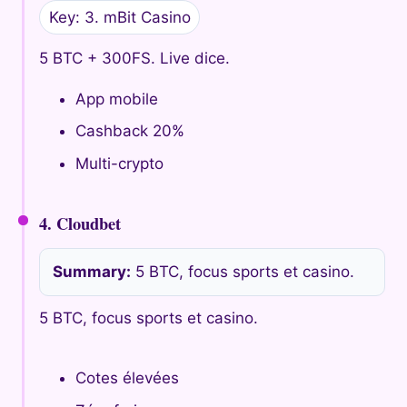
Key: 3. mBit Casino
5 BTC + 300FS. Live dice.
App mobile
Cashback 20%
Multi-crypto
4. Cloudbet
Summary:
5 BTC, focus sports et casino.
5 BTC, focus sports et casino.
Cotes élevées