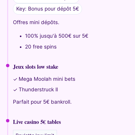
Key: Bonus pour dépôt 5€
Offres mini dépôts.
100% jusqu'à 500€ sur 5€
20 free spins
Jeux slots low stake
Mega Moolah mini bets
✓
Thunderstruck II
✓
Parfait pour 5€ bankroll.
Live casino 5€ tables