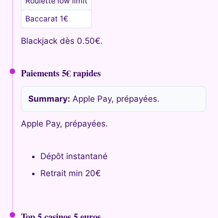
Roulette low limit
Baccarat 1€
Blackjack dès 0.50€.
Paiements 5€ rapides
Summary:
Apple Pay, prépayées.
Apple Pay, prépayées.
Dépôt instantané
Retrait min 20€
Top 5 casinos 5 euros