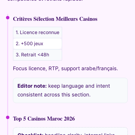
Critères Sélection Meilleurs Casinos
1. Licence reconnue
2. +500 jeux
3. Retrait <48h
Focus licence, RTP, support arabe/français.
Editor note:
keep language and intent
consistent across this section.
Top 5 Casinos Maroc 2026