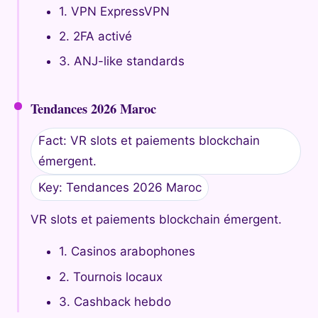
1. VPN ExpressVPN
2. 2FA activé
3. ANJ-like standards
Tendances 2026 Maroc
Fact: VR slots et paiements blockchain
émergent.
Key: Tendances 2026 Maroc
VR slots et paiements blockchain émergent.
1. Casinos arabophones
2. Tournois locaux
3. Cashback hebdo