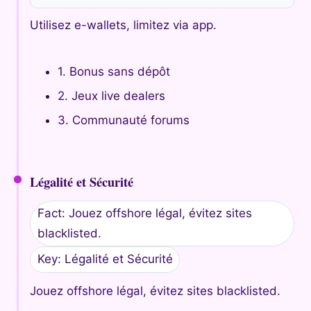
Utilisez e-wallets, limitez via app.
1. Bonus sans dépôt
2. Jeux live dealers
3. Communauté forums
Légalité et Sécurité
Fact: Jouez offshore légal, évitez sites
blacklisted.
Key: Légalité et Sécurité
Jouez offshore légal, évitez sites blacklisted.