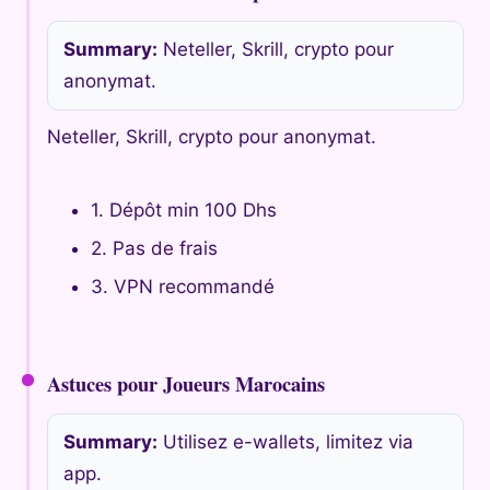
Summary:
Neteller, Skrill, crypto pour
anonymat.
Neteller, Skrill, crypto pour anonymat.
1. Dépôt min 100 Dhs
2. Pas de frais
3. VPN recommandé
Astuces pour Joueurs Marocains
Summary:
Utilisez e-wallets, limitez via
app.