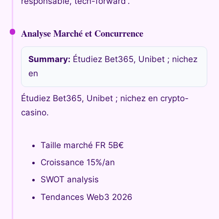
responsable, tech-forward'.
Analyse Marché et Concurrence
Summary:
Étudiez Bet365, Unibet ; nichez
en
Étudiez Bet365, Unibet ; nichez en crypto-
casino.
Taille marché FR 5B€
Croissance 15%/an
SWOT analysis
Tendances Web3 2026