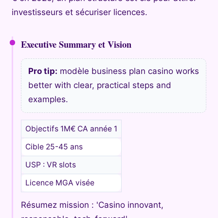
investisseurs et sécuriser licences.
Executive Summary et Vision
Pro tip:
modèle business plan casino works
better with clear, practical steps and
examples.
Objectifs 1M€ CA année 1
Cible 25-45 ans
USP : VR slots
Licence MGA visée
Résumez mission : 'Casino innovant,