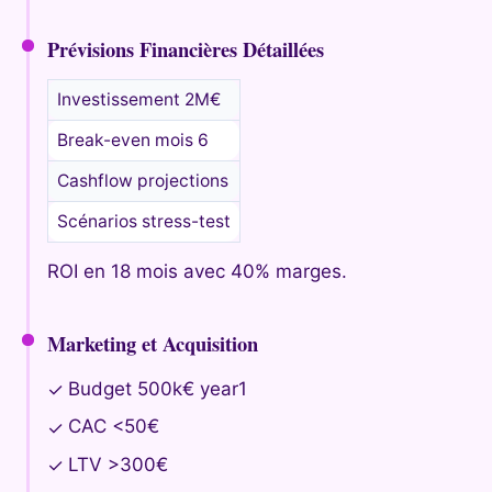
Prévisions Financières Détaillées
Investissement 2M€
Break-even mois 6
Cashflow projections
Scénarios stress-test
ROI en 18 mois avec 40% marges.
Marketing et Acquisition
Budget 500k€ year1
✓
CAC <50€
✓
LTV >300€
✓