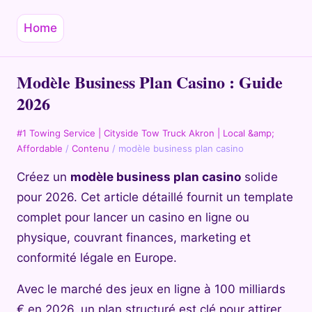
Home
Modèle Business Plan Casino : Guide
2026
#1 Towing Service | Cityside Tow Truck Akron | Local &amp;
Affordable
/
Contenu
/
modèle business plan casino
Créez un
modèle business plan casino
solide
pour 2026. Cet article détaillé fournit un template
complet pour lancer un casino en ligne ou
physique, couvrant finances, marketing et
conformité légale en Europe.
Avec le marché des jeux en ligne à 100 milliards
€ en 2026, un plan structuré est clé pour attirer