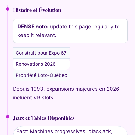
Histoire et Évolution
DENSE note:
update this page regularly to
keep it relevant.
Construit pour Expo 67
Rénovations 2026
Propriété Loto-Québec
Depuis 1993, expansions majeures en 2026
incluent VR slots.
Jeux et Tables Disponibles
Fact: Machines progressives, blackjack,