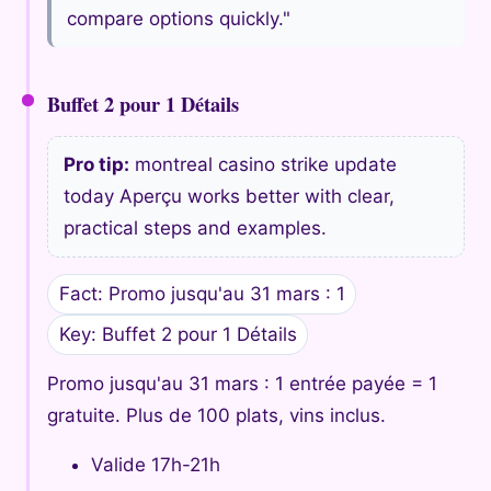
compare options quickly."
Buffet 2 pour 1 Détails
Pro tip:
montreal casino strike update
today Aperçu works better with clear,
practical steps and examples.
Fact: Promo jusqu'au 31 mars : 1
Key: Buffet 2 pour 1 Détails
Promo jusqu'au 31 mars : 1 entrée payée = 1
gratuite. Plus de 100 plats, vins inclus.
Valide 17h-21h