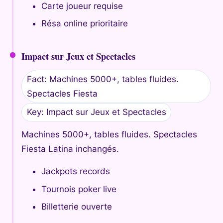
Carte joueur requise
Résa online prioritaire
Impact sur Jeux et Spectacles
Fact: Machines 5000+, tables fluides.
Spectacles Fiesta
Key: Impact sur Jeux et Spectacles
Machines 5000+, tables fluides. Spectacles
Fiesta Latina inchangés.
Jackpots records
Tournois poker live
Billetterie ouverte