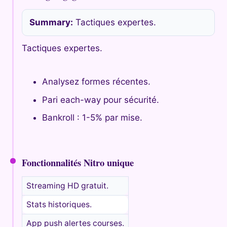
Summary:
Tactiques expertes.
Tactiques expertes.
Analysez formes récentes.
Pari each-way pour sécurité.
Bankroll : 1-5% par mise.
Fonctionnalités Nitro unique
Streaming HD gratuit.
Stats historiques.
App push alertes courses.