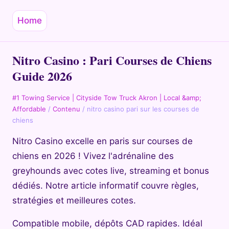
Home
Nitro Casino : Pari Courses de Chiens
Guide 2026
#1 Towing Service | Cityside Tow Truck Akron | Local &amp;
Affordable
/
Contenu
/
nitro casino pari sur les courses de
chiens
Nitro Casino excelle en paris sur courses de
chiens en 2026 ! Vivez l'adrénaline des
greyhounds avec cotes live, streaming et bonus
dédiés. Notre article informatif couvre règles,
stratégies et meilleures cotes.
Compatible mobile, dépôts CAD rapides. Idéal