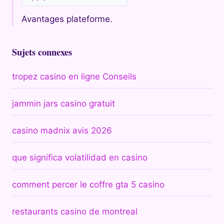
Avantages plateforme.
Sujets connexes
tropez casino en ligne Conseils
jammin jars casino gratuit
casino madnix avis 2026
que significa volatilidad en casino
comment percer le coffre gta 5 casino
restaurants casino de montreal