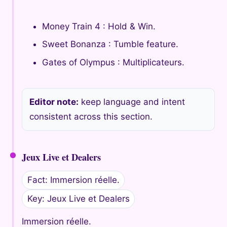
Money Train 4 : Hold & Win.
Sweet Bonanza : Tumble feature.
Gates of Olympus : Multiplicateurs.
Editor note:
keep language and intent
consistent across this section.
Jeux Live et Dealers
Fact: Immersion réelle.
Key: Jeux Live et Dealers
Immersion réelle.