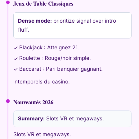
Jeux de Table Classiques
Dense mode:
prioritize signal over intro
fluff.
Blackjack : Atteignez 21.
✓
Roulette : Rouge/noir simple.
✓
Baccarat : Pari banquier gagnant.
✓
Intemporels du casino.
Nouveautés 2026
Summary:
Slots VR et megaways.
Slots VR et megaways.