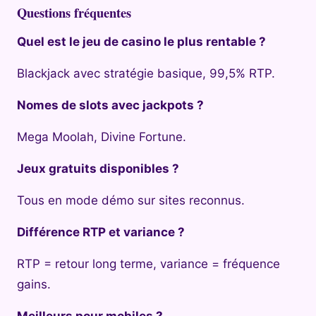
Questions fréquentes
Quel est le jeu de casino le plus rentable ?
Blackjack avec stratégie basique, 99,5% RTP.
Nomes de slots avec jackpots ?
Mega Moolah, Divine Fortune.
Jeux gratuits disponibles ?
Tous en mode démo sur sites reconnus.
Différence RTP et variance ?
RTP = retour long terme, variance = fréquence
gains.
Meilleurs pour mobiles ?