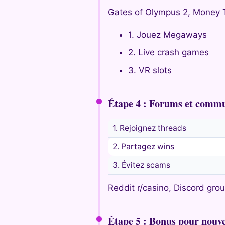
Gates of Olympus 2, Money T
1. Jouez Megaways
2. Live crash games
3. VR slots
Étape 4 : Forums et comm
1. Rejoignez threads
2. Partagez wins
3. Évitez scams
Reddit r/casino, Discord grou
Étape 5 : Bonus pour nouv