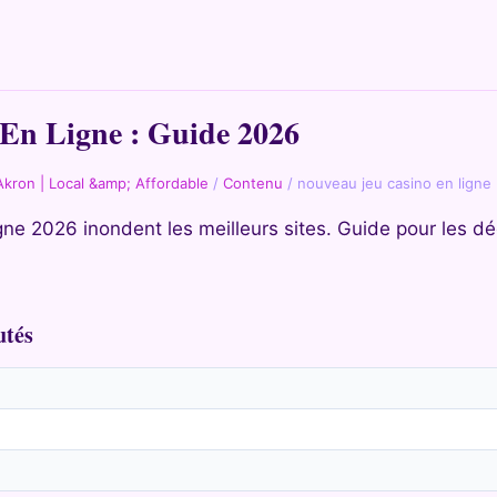
En Ligne : Guide 2026
Akron | Local &amp; Affordable
/
Contenu
/
nouveau jeu casino en ligne
ne 2026 inondent les meilleurs sites. Guide pour les déc
utés