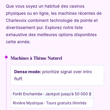
Que vous soyez un habitué des casinos
physiques ou en ligne, les machines récentes de
Charlevoix combinent technologie de pointe et
divertissement pur. Explorez notre liste
exhaustive des meilleures options disponibles
cette année.
Machines à Thème Naturel
Dense mode:
prioritize signal over intro
fluff.
Forêt Enchantée : Jackpot jusqu'à 50 000 $
Rivière Mystique : Tours gratuits illimités