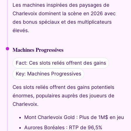
Les machines inspirées des paysages de
Charlevoix dominent la scène en 2026 avec
des bonus spéciaux et des multiplicateurs
élevés.
Machines Progressives
Fact: Ces slots reliés offrent des gains
Key: Machines Progressives
Ces slots reliés offrent des gains potentiels
énormes, populaires auprès des joueurs de
Charlevoix.
Mont Charlevoix Gold : Plus de 1M$ en jeu
Aurores Boréales : RTP de 96,5%