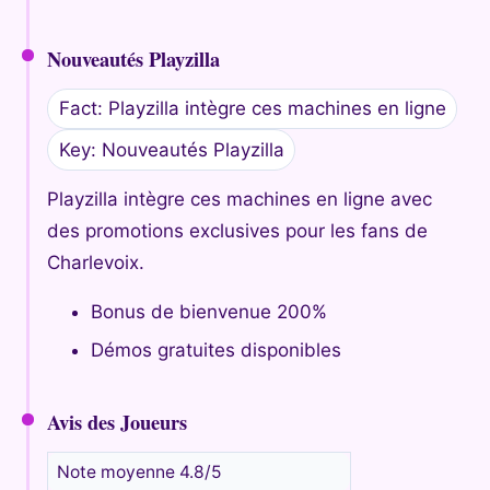
Nouveautés Playzilla
Fact: Playzilla intègre ces machines en ligne
Key: Nouveautés Playzilla
Playzilla intègre ces machines en ligne avec
des promotions exclusives pour les fans de
Charlevoix.
Bonus de bienvenue 200%
Démos gratuites disponibles
Avis des Joueurs
Note moyenne 4.8/5