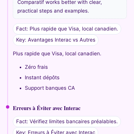
Comparatif works better with clear,
practical steps and examples.
Fact: Plus rapide que Visa, local canadien.
Key: Avantages Interac vs Autres
Plus rapide que Visa, local canadien.
Zéro frais
Instant dépôts
Support banques CA
Erreurs à Éviter avec Interac
Fact: Vérifiez limites bancaires préalables.
Key: Erreurs à Éviter avec Interac