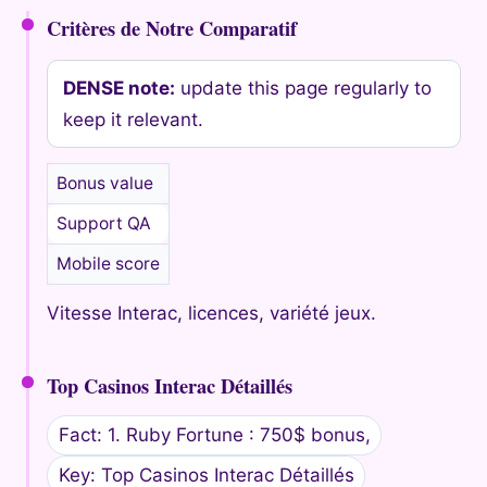
Critères de Notre Comparatif
DENSE note:
update this page regularly to
keep it relevant.
Bonus value
Support QA
Mobile score
Vitesse Interac, licences, variété jeux.
Top Casinos Interac Détaillés
Fact: 1. Ruby Fortune : 750$ bonus,
Key: Top Casinos Interac Détaillés