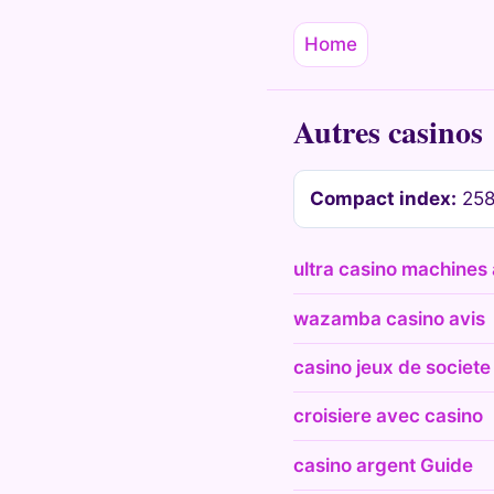
Home
Autres casinos
Compact index:
2586
ultra casino machines 
wazamba casino avis
casino jeux de societe
croisiere avec casino
casino argent Guide