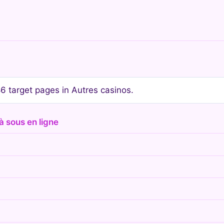
 target pages in Autres casinos.
à sous en ligne