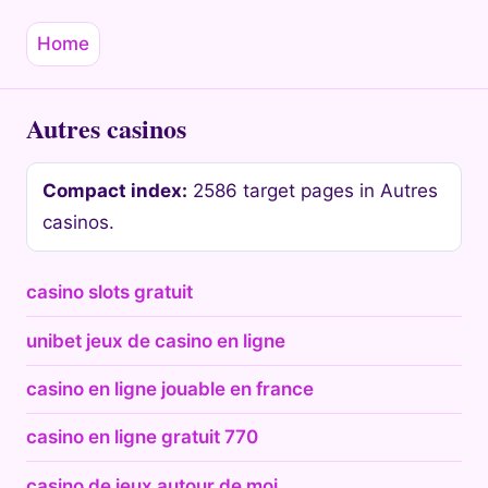
Home
Autres casinos
Compact index:
2586 target pages in Autres
casinos.
casino slots gratuit
unibet jeux de casino en ligne
casino en ligne jouable en france
casino en ligne gratuit 770
casino de jeux autour de moi