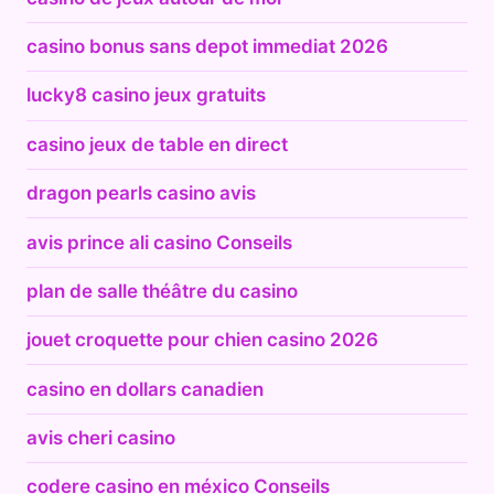
casino bonus sans depot immediat 2026
lucky8 casino jeux gratuits
casino jeux de table en direct
dragon pearls casino avis
avis prince ali casino Conseils
plan de salle théâtre du casino
jouet croquette pour chien casino 2026
casino en dollars canadien
avis cheri casino
codere casino en méxico Conseils