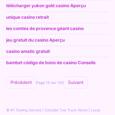
télécharger yukon gold casino Aperçu
unique casino retrait
les comtes de provence géant casino
jeu gratuit du casino Aperçu
casino amatic gratuit
bambet código de bono de casino Conseils
Précédent
Suivant
Page 15 sur 130
© #1 Towing Service | Cityside Tow Truck Akron | Local