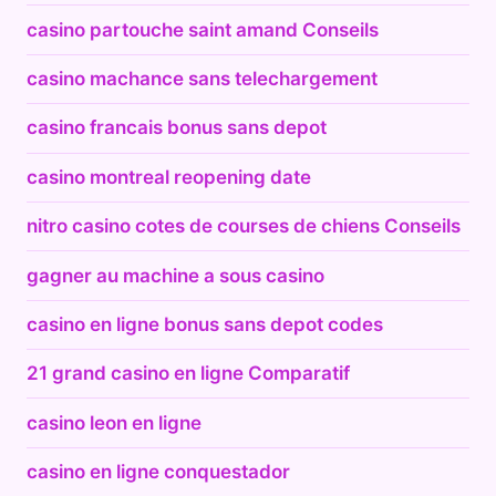
casino partouche saint amand Conseils
casino machance sans telechargement
casino francais bonus sans depot
casino montreal reopening date
nitro casino cotes de courses de chiens Conseils
gagner au machine a sous casino
casino en ligne bonus sans depot codes
21 grand casino en ligne Comparatif
casino leon en ligne
casino en ligne conquestador