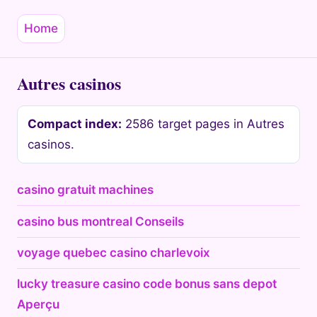
Home
Autres casinos
Compact index:
2586 target pages in Autres
casinos.
casino gratuit machines
casino bus montreal Conseils
voyage quebec casino charlevoix
lucky treasure casino code bonus sans depot
Aperçu