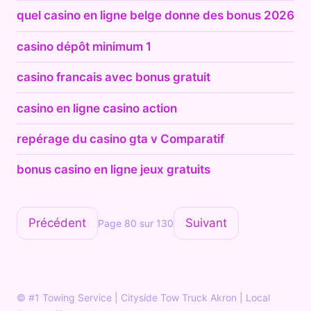
quel casino en ligne belge donne des bonus 2026
casino dépôt minimum 1
casino francais avec bonus gratuit
casino en ligne casino action
repérage du casino gta v Comparatif
bonus casino en ligne jeux gratuits
Précédent
Suivant
Page 80 sur 130
© #1 Towing Service | Cityside Tow Truck Akron | Local