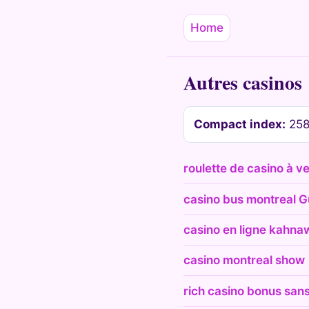
Home
Autres casinos
Compact index:
2586
roulette de casino à v
casino bus montreal G
casino en ligne kahn
casino montreal show
rich casino bonus san