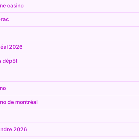
gne casino
erac
réal 2026
s dépôt
ino
no de montréal
vendre 2026