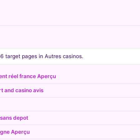
 target pages in Autres casinos.
ent réel france Aperçu
t and casino avis
t sans depot
ligne Aperçu