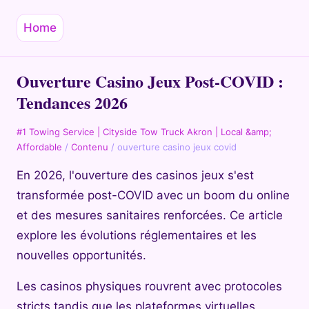
Home
Ouverture Casino Jeux Post-COVID :
Tendances 2026
#1 Towing Service | Cityside Tow Truck Akron | Local &amp;
Affordable
/
Contenu
/
ouverture casino jeux covid
En 2026, l'ouverture des casinos jeux s'est
transformée post-COVID avec un boom du online
et des mesures sanitaires renforcées. Ce article
explore les évolutions réglementaires et les
nouvelles opportunités.
Les casinos physiques rouvrent avec protocoles
stricts tandis que les plateformes virtuelles