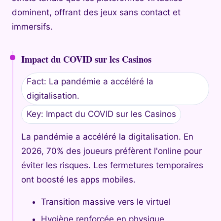
dominent, offrant des jeux sans contact et
immersifs.
Impact du COVID sur les Casinos
Fact: La pandémie a accéléré la
digitalisation.
Key: Impact du COVID sur les Casinos
La pandémie a accéléré la digitalisation. En
2026, 70% des joueurs préfèrent l'online pour
éviter les risques. Les fermetures temporaires
ont boosté les apps mobiles.
Transition massive vers le virtuel
Hygiène renforcée en physique