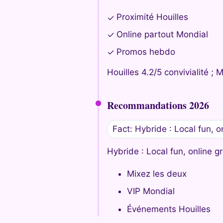
Proximité Houilles
✓
Online partout Mondial
✓
Promos hebdo
✓
Houilles 4.2/5 convivialité ; 
Recommandations 2026
Fact: Hybride : Local fun, o
Hybride : Local fun, online g
Mixez les deux
VIP Mondial
Événements Houilles