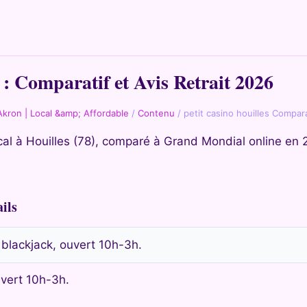
 : Comparatif et Avis Retrait 2026
Akron | Local &amp; Affordable
/
Contenu
/
petit casino houilles Compara
cal à Houilles (78), comparé à Grand Mondial online en 20
ails
 blackjack, ouvert 10h-3h.
uvert 10h-3h.