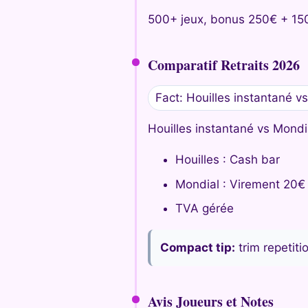
500+ jeux, bonus 250€ + 15
Comparatif Retraits 2026
Fact: Houilles instantané vs
Houilles instantané vs Mondia
Houilles : Cash bar
Mondial : Virement 20€
TVA gérée
Compact tip:
trim repetiti
Avis Joueurs et Notes