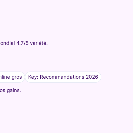
Mondial 4.7/5 variété.
nline gros
Key: Recommandations 2026
ros gains.