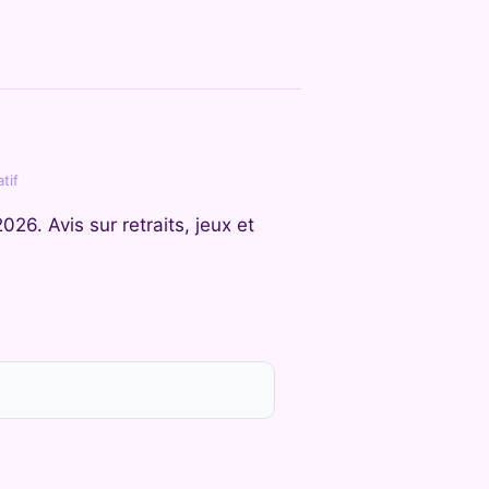
tif
26. Avis sur retraits, jeux et