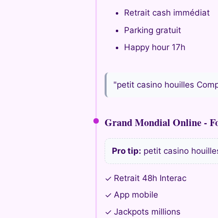
Retrait cash immédiat
Parking gratuit
Happy hour 17h
"petit casino houilles Com
Grand Mondial Online - F
Pro tip:
petit casino houill
Retrait 48h Interac
✓
App mobile
✓
Jackpots millions
✓