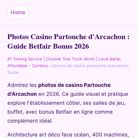
Home
Photos Casino Partouche d'Arcachon :
Guide Betfair Bonus 2026
#1 Towing Service | Cityside Tow Truck Akron | Local &amp;
Affordable
/
Contenu
/
photos de casino partouche d'arcachon
Guide
Admirez les
photos de casino Partouche
d'Arcachon
en 2026. Ce guide visuel et pratique
explore l'établissement côtier, ses salles de jeu,
buffet, avec bonus Betfair en ligne comme
complément idéal.
Architecture art déco face océan, 400 machines,