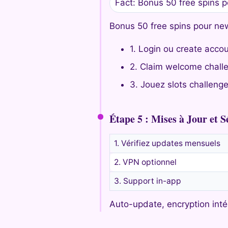
Fact: Bonus 50 free spins 
Bonus 50 free spins pour ne
1. Login ou create acco
2. Claim welcome chall
3. Jouez slots challeng
Étape 5 : Mises à Jour et S
1. Vérifiez updates mensuels
2. VPN optionnel
3. Support in-app
Auto-update, encryption inté