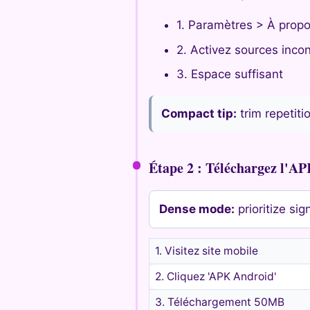
1. Paramètres > À prop
2. Activez sources inco
3. Espace suffisant
Compact tip:
trim repetiti
Étape 2 : Téléchargez l'AP
Dense mode:
prioritize sign
1. Visitez site mobile
2. Cliquez 'APK Android'
3. Téléchargement 50MB