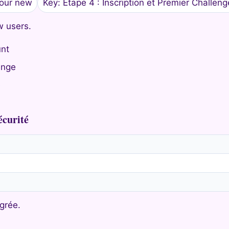
pour new
Key: Étape 4 : Inscription et Premier Challeng
w users.
unt
enge
e
écurité
grée.