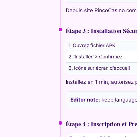
Depuis site PincoCasino.com, 
Étape 3 : Installation Sécu
1. Ouvrez fichier APK
2. 'Installer' > Confirmez
3. Icône sur écran d'accueil
Installez en 1 min, autorisez
Editor note:
keep language 
Étape 4 : Inscription et P