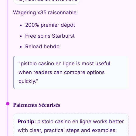
Wagering x35 raisonnable.
200% premier dépôt
Free spins Starburst
Reload hebdo
"pistolo casino en ligne is most useful
when readers can compare options
quickly."
Paiements Sécurisés
Pro tip:
pistolo casino en ligne works better
with clear, practical steps and examples.