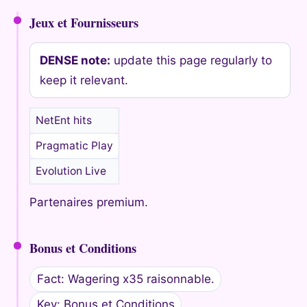
Jeux et Fournisseurs
DENSE note:
update this page regularly to
keep it relevant.
NetEnt hits
Pragmatic Play
Evolution Live
Partenaires premium.
Bonus et Conditions
Fact: Wagering x35 raisonnable.
Key: Bonus et Conditions