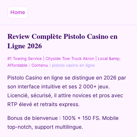
Home
Review Complète Pistolo Casino en
Ligne 2026
#1 Towing Service | Cityside Tow Truck Akron | Local &amp;
Affordable
/
Contenu
/
pistolo casino en ligne
Pistolo Casino en ligne se distingue en 2026 par
son interface intuitive et ses 2 000+ jeux.
Licencié, sécurisé, il attire novices et pros avec
RTP élevé et retraits express.
Bonus de bienvenue : 100% + 150 FS. Mobile
top-notch, support multilingue.