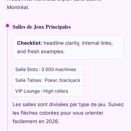
Montréal.
Salles de Jeux Principales
Checklist:
headline clarity, internal links,
and fresh examples.
Salle Slots : 3 000 machines
Salle Tables : Poker, blackjack
VIP Lounge : High rollers
Les salles sont divisées par type de jeu. Suivez
les flèches colorées pour vous orienter
facilement en 2026.