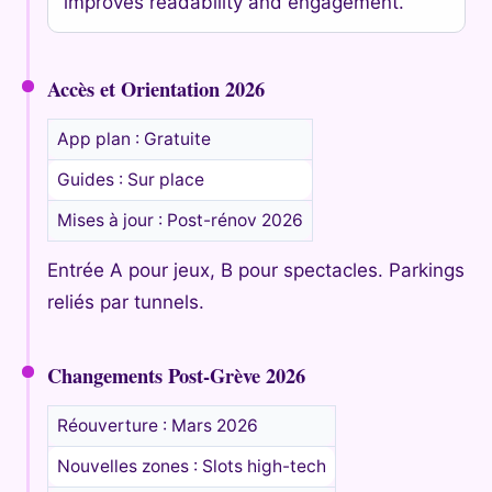
improves readability and engagement.
Accès et Orientation 2026
App plan : Gratuite
Guides : Sur place
Mises à jour : Post-rénov 2026
Entrée A pour jeux, B pour spectacles. Parkings
reliés par tunnels.
Changements Post-Grève 2026
Réouverture : Mars 2026
Nouvelles zones : Slots high-tech