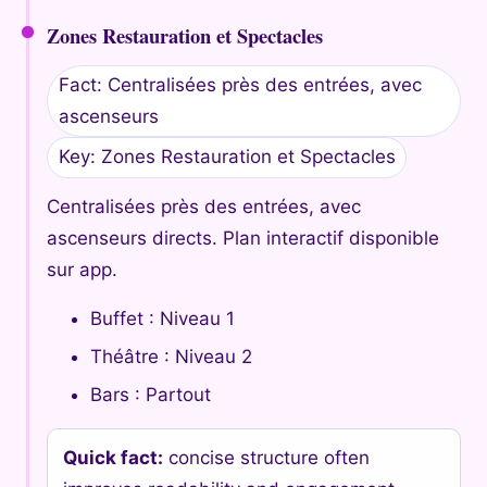
Zones Restauration et Spectacles
Fact: Centralisées près des entrées, avec
ascenseurs
Key: Zones Restauration et Spectacles
Centralisées près des entrées, avec
ascenseurs directs. Plan interactif disponible
sur app.
Buffet : Niveau 1
Théâtre : Niveau 2
Bars : Partout
Quick fact:
concise structure often