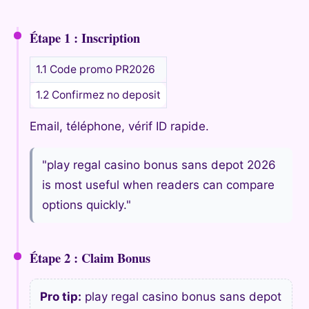
Étape 1 : Inscription
1.1 Code promo PR2026
1.2 Confirmez no deposit
Email, téléphone, vérif ID rapide.
"play regal casino bonus sans depot 2026
is most useful when readers can compare
options quickly."
Étape 2 : Claim Bonus
Pro tip:
play regal casino bonus sans depot