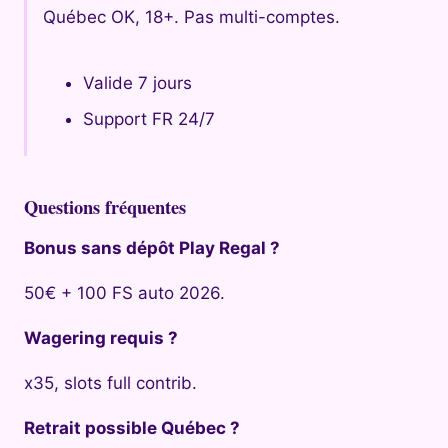
Québec OK, 18+. Pas multi-comptes.
Valide 7 jours
Support FR 24/7
Questions fréquentes
Bonus sans dépôt Play Regal ?
50€ + 100 FS auto 2026.
Wagering requis ?
x35, slots full contrib.
Retrait possible Québec ?