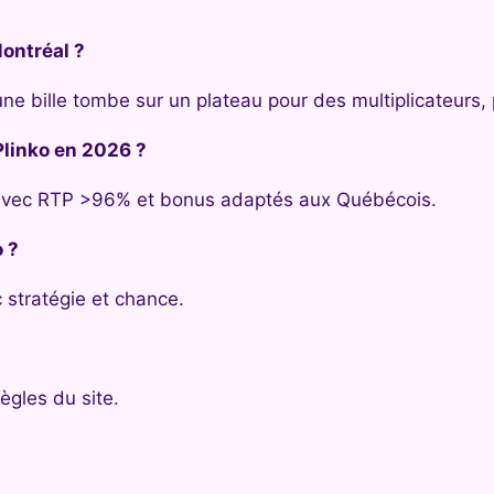
ontréal ?
une bille tombe sur un plateau pour des multiplicateurs,
 Plinko en 2026 ?
s avec RTP >96% et bonus adaptés aux Québécois.
 ?
 stratégie et chance.
ègles du site.