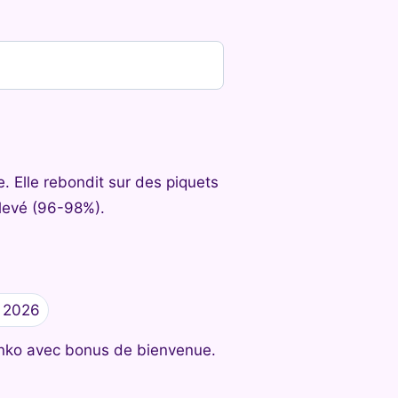
e. Elle rebondit sur des piquets
élevé (96-98%).
n 2026
inko avec bonus de bienvenue.