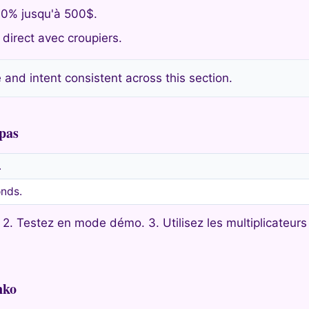
00% jusqu'à 500$.
 direct avec croupiers.
and intent consistent across this section.
 pas
.
onds.
. 2. Testez en mode démo. 3. Utilisez les multiplicateur
nko