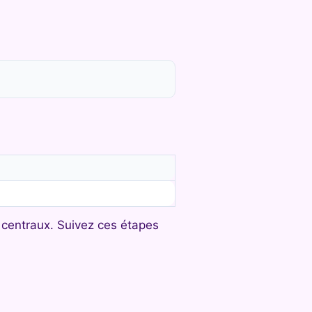
s centraux. Suivez ces étapes