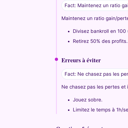
Fact: Maintenez un ratio gai
Maintenez un ratio gain/pert
Divisez bankroll en 100 
Retirez 50% des profits.
Erreurs à éviter
Fact: Ne chasez pas les per
Ne chasez pas les pertes et 
Jouez sobre.
Limitez le temps à 1h/s