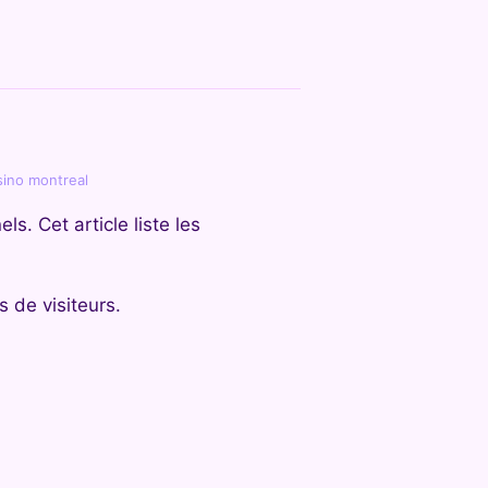
sino montreal
. Cet article liste les
s de visiteurs.