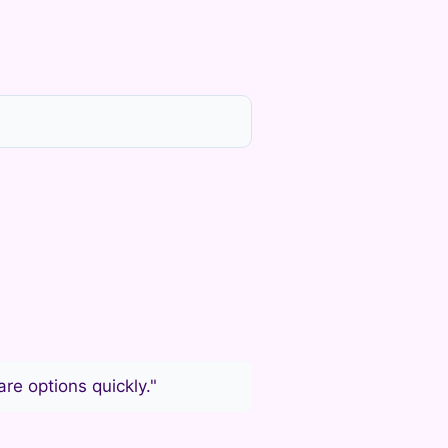
e options quickly."