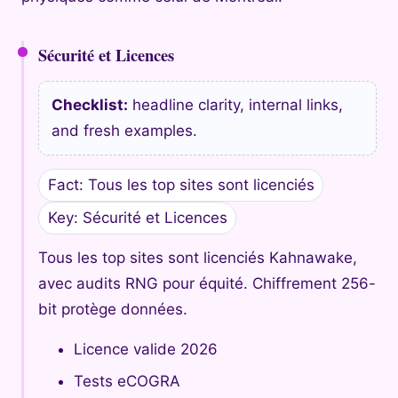
Sécurité et Licences
Checklist:
headline clarity, internal links,
and fresh examples.
Fact: Tous les top sites sont licenciés
Key: Sécurité et Licences
Tous les top sites sont licenciés Kahnawake,
avec audits RNG pour équité. Chiffrement 256-
bit protège données.
Licence valide 2026
Tests eCOGRA