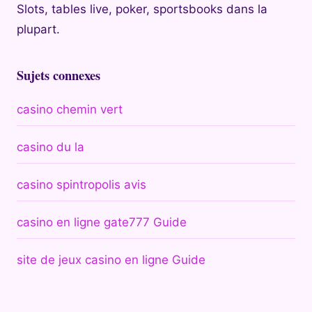
Slots, tables live, poker, sportsbooks dans la
plupart.
Sujets connexes
casino chemin vert
casino du la
casino spintropolis avis
casino en ligne gate777 Guide
site de jeux casino en ligne Guide