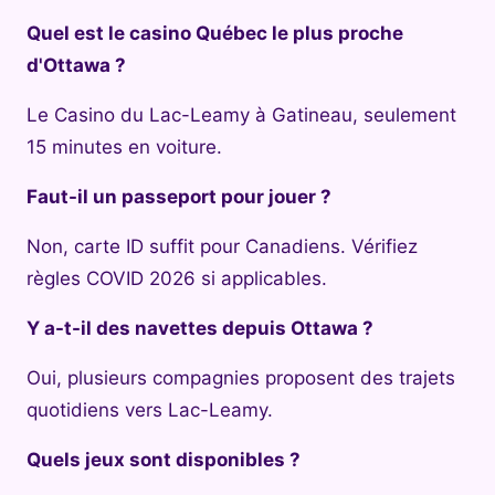
Quel est le casino Québec le plus proche
d'Ottawa ?
Le Casino du Lac-Leamy à Gatineau, seulement
15 minutes en voiture.
Faut-il un passeport pour jouer ?
Non, carte ID suffit pour Canadiens. Vérifiez
règles COVID 2026 si applicables.
Y a-t-il des navettes depuis Ottawa ?
Oui, plusieurs compagnies proposent des trajets
quotidiens vers Lac-Leamy.
Quels jeux sont disponibles ?