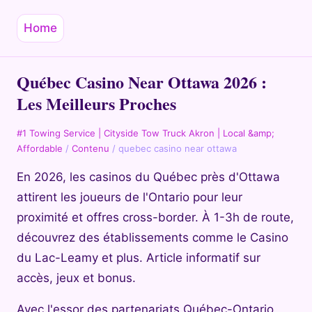
Home
Québec Casino Near Ottawa 2026 :
Les Meilleurs Proches
#1 Towing Service | Cityside Tow Truck Akron | Local &amp;
Affordable
/
Contenu
/
quebec casino near ottawa
En 2026, les casinos du Québec près d'Ottawa
attirent les joueurs de l'Ontario pour leur
proximité et offres cross-border. À 1-3h de route,
découvrez des établissements comme le Casino
du Lac-Leamy et plus. Article informatif sur
accès, jeux et bonus.
Avec l'essor des partenariats Québec-Ontario,