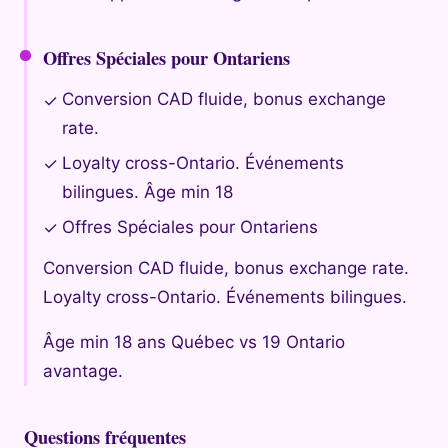
Offres Spéciales pour Ontariens
Conversion CAD fluide, bonus exchange
✓
rate.
Loyalty cross-Ontario. Événements
✓
bilingues. Âge min 18
Offres Spéciales pour Ontariens
✓
Conversion CAD fluide, bonus exchange rate.
Loyalty cross-Ontario. Événements bilingues.
Âge min 18 ans Québec vs 19 Ontario
avantage.
Questions fréquentes