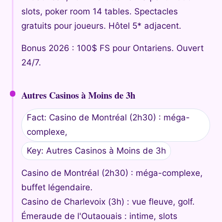
slots, poker room 14 tables. Spectacles
gratuits pour joueurs. Hôtel 5* adjacent.
Bonus 2026 : 100$ FS pour Ontariens. Ouvert
24/7.
Autres Casinos à Moins de 3h
Fact: Casino de Montréal (2h30) : méga-
complexe,
Key: Autres Casinos à Moins de 3h
Casino de Montréal (2h30) : méga-complexe,
buffet légendaire.
Casino de Charlevoix (3h) : vue fleuve, golf.
Émeraude de l'Outaouais : intime, slots