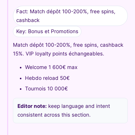
Fact: Match dépôt 100-200%, free spins,
cashback
Key: Bonus et Promotions
Match dépôt 100-200%, free spins, cashback
15%. VIP loyalty points échangeables.
Welcome 1 600€ max
Hebdo reload 50€
Tournois 10 000€
Editor note:
keep language and intent
consistent across this section.