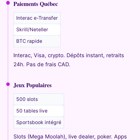
Paiements Québec
Interac e-Transfer
Skrill/Neteller
BTC rapide
Interac, Visa, crypto. Dépôts instant, retraits
24h. Pas de frais CAD.
Jeux Populaires
500 slots
50 tables live
Sportsbook intégré
Slots (Mega Moolah), live dealer, poker. Apps