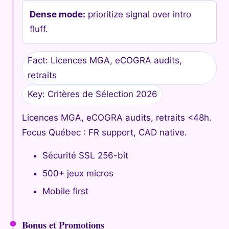
Dense mode:
prioritize signal over intro
fluff.
Fact: Licences MGA, eCOGRA audits,
retraits
Key: Critères de Sélection 2026
Licences MGA, eCOGRA audits, retraits <48h.
Focus Québec : FR support, CAD native.
Sécurité SSL 256-bit
500+ jeux micros
Mobile first
Bonus et Promotions