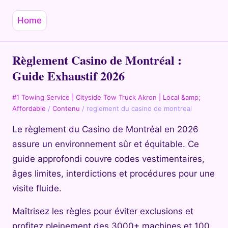
Home
Règlement Casino de Montréal :
Guide Exhaustif 2026
#1 Towing Service | Cityside Tow Truck Akron | Local &amp;
Affordable
/
Contenu
/
reglement du casino de montreal
Le règlement du Casino de Montréal en 2026
assure un environnement sûr et équitable. Ce
guide approfondi couvre codes vestimentaires,
âges limites, interdictions et procédures pour une
visite fluide.
Maîtrisez les règles pour éviter exclusions et
profitez pleinement des 3000+ machines et 100