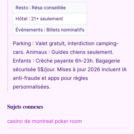
Resto : Résa conseillée
Hôtel : 21+ seulement
Événements : Billets nominatifs
Parking : Valet gratuit, interdiction camping-
cars. Animaux : Guides chiens seulement.
Enfants : Crèche payante 6h-23h. Bagagerie
sécurisée 5$/jour. Mises à jour 2026 incluent IA
anti-fraude et apps pour règles
personnalisées.
Sujets connexes
casino de montreal poker room