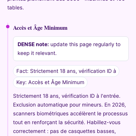
tables.
Accès et Âge Minimum
DENSE note:
update this page regularly to
keep it relevant.
Fact: Strictement 18 ans, vérification ID à
Key: Accès et Âge Minimum
Strictement 18 ans, vérification ID à l'entrée.
Exclusion automatique pour mineurs. En 2026,
scanners biométriques accélèrent le processus
tout en renforçant la sécurité. Habillez-vous
correctement : pas de casquettes basses,