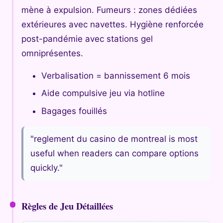
mène à expulsion. Fumeurs : zones dédiées
extérieures avec navettes. Hygiène renforcée
post-pandémie avec stations gel
omniprésentes.
Verbalisation = bannissement 6 mois
Aide compulsive jeu via hotline
Bagages fouillés
"reglement du casino de montreal is most
useful when readers can compare options
quickly."
Règles de Jeu Détaillées