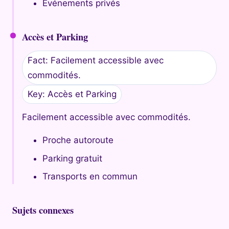
Événements privés
Accès et Parking
Fact: Facilement accessible avec
commodités.
Key: Accès et Parking
Facilement accessible avec commodités.
Proche autoroute
Parking gratuit
Transports en commun
Sujets connexes