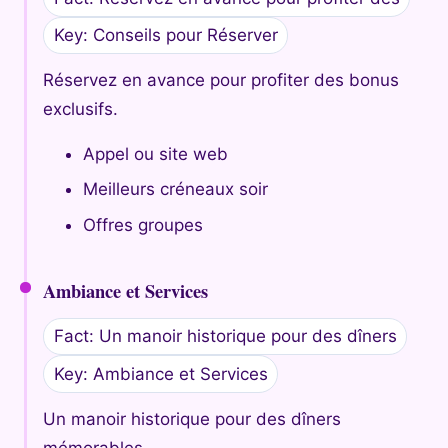
Key: Conseils pour Réserver
Réservez en avance pour profiter des bonus
exclusifs.
Appel ou site web
Meilleurs créneaux soir
Offres groupes
Ambiance et Services
Fact: Un manoir historique pour des dîners
Key: Ambiance et Services
Un manoir historique pour des dîners
mémorables.