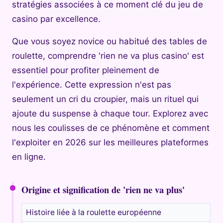
stratégies associées à ce moment clé du jeu de
casino par excellence.
Que vous soyez novice ou habitué des tables de
roulette, comprendre 'rien ne va plus casino' est
essentiel pour profiter pleinement de
l'expérience. Cette expression n'est pas
seulement un cri du croupier, mais un rituel qui
ajoute du suspense à chaque tour. Explorez avec
nous les coulisses de ce phénomène et comment
l'exploiter en 2026 sur les meilleures plateformes
en ligne.
Origine et signification de 'rien ne va plus'
Histoire liée à la roulette européenne