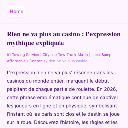
Home
Rien ne va plus au casino : l'expression
mythique expliquée
#1 Towing Service | Cityside Tow Truck Akron | Local &amp;
Affordable
/
Contenu
/
rien ne va plus casino
L'expression 'rien ne va plus' résonne dans les
casinos du monde entier, marquant le début
palpitant de chaque partie de roulette. En 2026,
cette phrase emblématique continue de captiver
les joueurs en ligne et en physique, symbolisant
l'instant où les paris sont clos et le destin se joue
sur la roue. Découvrez l'histoire, les règles et les