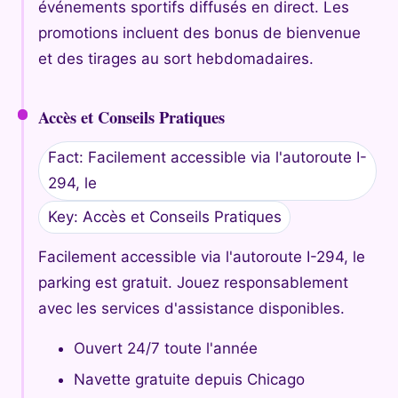
événements sportifs diffusés en direct. Les
promotions incluent des bonus de bienvenue
et des tirages au sort hebdomadaires.
Accès et Conseils Pratiques
Fact: Facilement accessible via l'autoroute I-
294, le
Key: Accès et Conseils Pratiques
Facilement accessible via l'autoroute I-294, le
parking est gratuit. Jouez responsablement
avec les services d'assistance disponibles.
Ouvert 24/7 toute l'année
Navette gratuite depuis Chicago