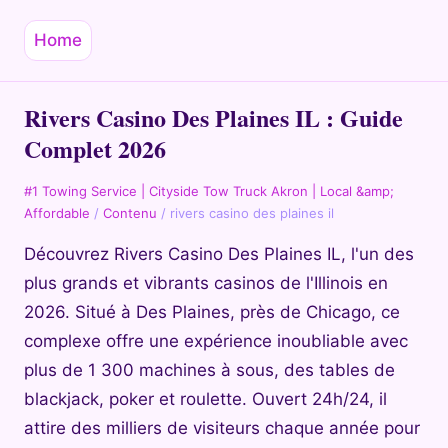
Home
Rivers Casino Des Plaines IL : Guide
Complet 2026
#1 Towing Service | Cityside Tow Truck Akron | Local &amp;
Affordable
/
Contenu
/
rivers casino des plaines il
Découvrez Rivers Casino Des Plaines IL, l'un des
plus grands et vibrants casinos de l'Illinois en
2026. Situé à Des Plaines, près de Chicago, ce
complexe offre une expérience inoubliable avec
plus de 1 300 machines à sous, des tables de
blackjack, poker et roulette. Ouvert 24h/24, il
attire des milliers de visiteurs chaque année pour