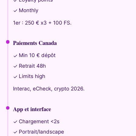
✓
Monthly
✓
1er : 250 € x3 + 100 FS.
Paiements Canada
Min 10 € dépôt
✓
Retrait 48h
✓
Limits high
✓
Interac, eCheck, crypto 2026.
App et interface
Chargement <2s
✓
Portrait/landscape
✓