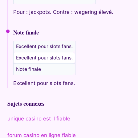
Pour : jackpots. Contre : wagering élevé.
Note finale
Excellent pour slots fans.
Excellent pour slots fans.
Note finale
Excellent pour slots fans.
Sujets connexes
unique casino est il fiable
forum casino en ligne fiable